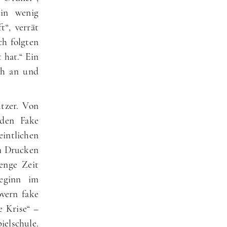
ein wenig
“, verrät
ch folgten
 hat.“ Ein
ch an und
tzer. Von
 den Fake
intlichen
m Drucken
enge Zeit
Beginn im
vern fake
e Krise“ –
ielschule.