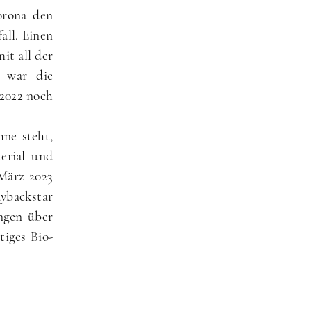
orona den
all. Einen
it all der
s war die
 2022 noch
ne steht,
erial und
 März 2023
ybackstar
ingen über
tiges Bio-