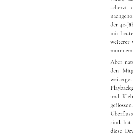
scherzt 
nachgeho
der 40-Jä
mir Leute
weiterer
nimm ein
Aber nat
den Mitg
weiterge
Playback
und Kleb
geflosse
Überflus
sind, hat
diese Dev