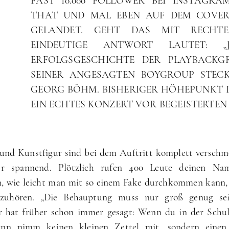
FAST 10.000 FOLLOWER BEI INSTAGR
THAT UND MAL EBEN AUF DEM COVER
GELANDET. GEHT DAS MIT RECHTE
EINDEUTIGE ANTWORT LAUTET: „J
ERFOLGSGESCHICHTE DER PLAYBACKG
SEINER ANGESAGTEN BOYGROUP STECK
GEORG BÖHM. BISHERIGER HÖHEPUNKT 
EIN ECHTES KONZERT VOR BEGEISTERTEN 
 und Kunstfigur sind bei dem Auftritt komplett verschm
r spannend. Plötzlich rufen 400 Leute deinen Na
n, wie leicht man mit so einem Fake durchkommen kann, 
zuhören. „Die Behauptung muss nur groß genug sei
r hat früher schon immer gesagt: Wenn du in der Schul
dann nimm keinen kleinen Zettel mit, sondern einen