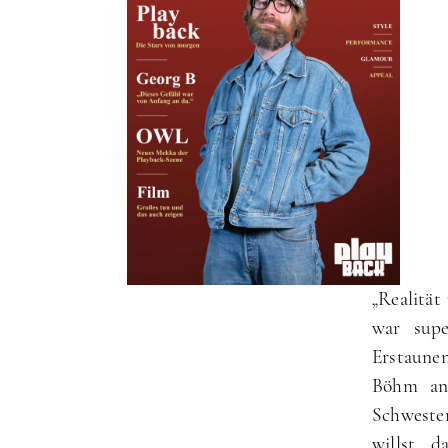
„Realität
war supe
Erstaune
Böhm an
Schweste
willst, 