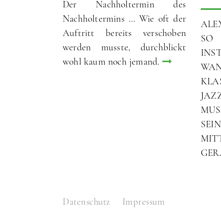
Der Nachholtermin des
Nachholtermins … Wie oft der
ALE
Auftritt bereits verschoben
SO 
werden musste, durchblickt
INS
wohl kaum noch jemand.
WA
KLA
JAZ
MUS
SE
MIT
GER
Datenschutz
Impressum