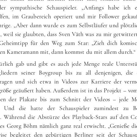
der sympathische Schauspieler. „Anfangs habe ich 
lfen, im Graubereich operiert und mir Follower gekauft
hrige. „Aber dann wurde es zum Selbstläufer und plötzli
, weil sie glaubten, dass Sven Väth was zu mir getwittert
 Geheimtipp für den Weg zum Star: „Zieh dich komis
en Kameramann mit, dann kommst du mit allem durch.“
ürlich gab und gibt es auch jede Menge reale Unterstü
liedern seiner Boygroup bis zu all denjenigen, die
tragen und sich etwa in Videos zur Karriere der verme
größe geäußert haben. Außerdem ist in das Projekt – vo
en der Plakate bis zum Schnitt der Videos – jede M
n. Und die hatte der Schauspieler zumindest zu 
s. Während die Abstürze des Playback-Stars auf den Co
 es Georg Böhm nämlich ganz real erwischt. „Genieße di
ise begleitet den gebürtigen Berliner seit der Schausp