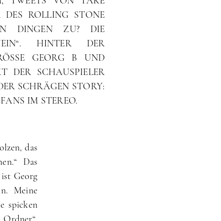
AM, TWEETS VON TAKE
 DES ROLLING STONE
N DINGEN ZU? DIE
EIN“. HINTER DER
RÖSSE GEORG B UND
T DER SCHAUSPIELER
DER SCHRÄGEN STORY:
FANS IM STEREO.
olzen, das
men.“ Das
ist Georg
n. Meine
e spicken
 Ordner“,