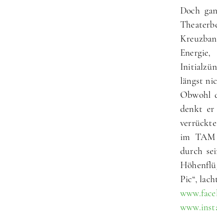
Doch gan
Theaterbe
Kreuzband
Energie,
Initialzü
längst ni
Obwohl d
denkt er
verrückte
im TAM g
durch sei
Höhenflüg
Pic“, lac
www.face
www.insta