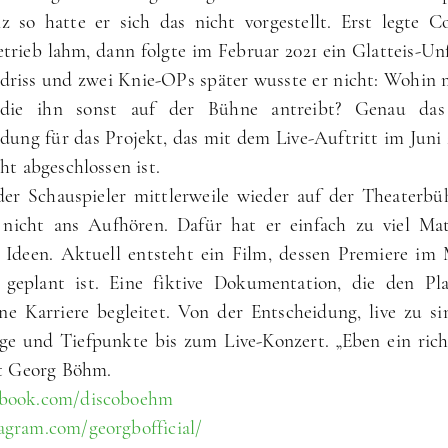
z so hatte er sich das nicht vorgestellt. Erst legte C
trieb lahm, dann folgte im Februar 2021 ein Glatteis-Unf
riss und zwei Knie-OPs später wusste er nicht: Wohin m
 die ihn sonst auf der Bühne antreibt? Genau da
ndung für das Projekt, das mit dem Live-Auftritt im Juni
cht abgeschlossen ist.
er Schauspieler mittlerweile wieder auf der Theaterbüh
 nicht ans Aufhören. Dafür hat er einfach zu viel Mat
 Ideen. Aktuell entsteht ein Film, dessen Premiere im
eplant ist. Eine fiktive Dokumentation, die den Pla
ne Karriere begleitet. Von der Entscheidung, live zu s
e und Tiefpunkte bis zum Live-Konzert. „Eben ein rich
ht Georg Böhm.
book.com/discoboehm
gram.com/georgbofficial/